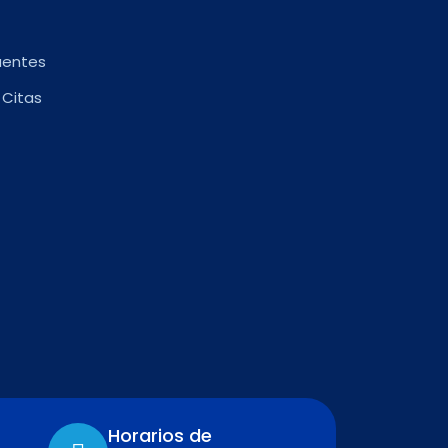
uentes
 Citas
Horarios de