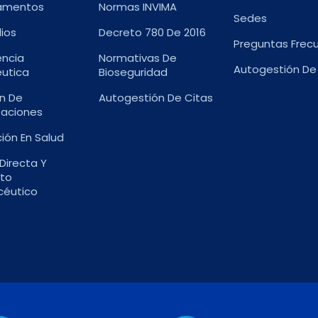
amentos
Normas INVIMA
Sedes
lios
Decreto 780 De 2016
Preguntas Frec
ncia
Normativas De
Autogestión De
utica
Bioseguridad
n De
Autogestión De Citas
zaciones
ión En Salud
Directa Y
to
céutico