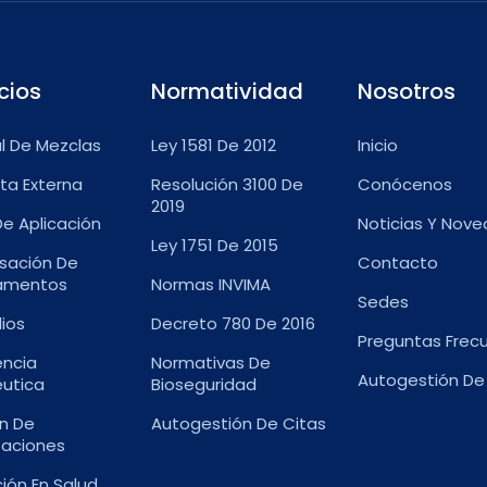
cios
Normatividad
Nosotros
l De Mezclas
Ley 1581 De 2012
Inicio
ta Externa
Resolución 3100 De
Conócenos
2019
De Aplicación
Noticias Y Nov
Ley 1751 De 2015
sación De
Contacto
amentos
Normas INVIMA
Sedes
lios
Decreto 780 De 2016
Preguntas Frec
ncia
Normativas De
Autogestión De
utica
Bioseguridad
n De
Autogestión De Citas
zaciones
ión En Salud