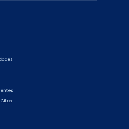
edades
uentes
 Citas