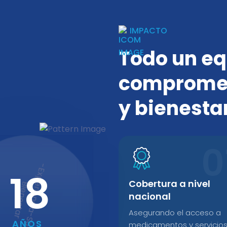
IMPACTO
Todo un e
compromet
y bienestar
18
-
E
x
e
r
i
e
n
c
i
a
-
S
a
l
u
d
-
i
e
n
e
s
t
a
Cobertura a nivel
p
B
r
nacional
Asegurando el acceso a
AÑOS
medicamentos y servicio