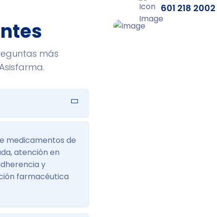
601 218 2002
entes
preguntas más
Asisfarma.
 de medicamentos de
ada, atención en
adherencia y
ción farmacéutica