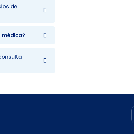
ios de
a médica?
consulta